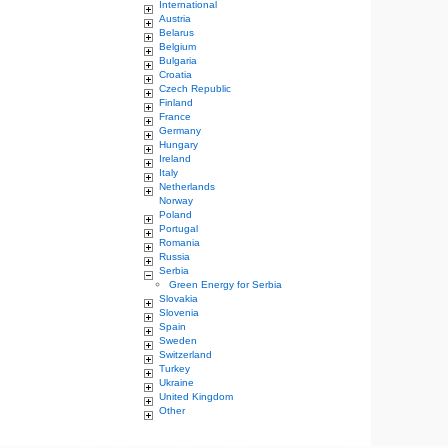
International
Austria
Belarus
Belgium
Bulgaria
Croatia
Czech Republic
Finland
France
Germany
Hungary
Ireland
Italy
Netherlands
Norway
Poland
Portugal
Romania
Russia
Serbia
Green Energy for Serbia
Slovakia
Slovenia
Spain
Sweden
Switzerland
Turkey
Ukraine
United Kingdom
Other