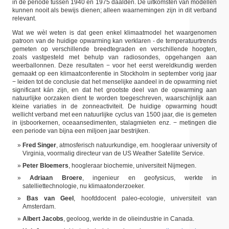
in de periode tussen 1940 en 1975 daalden. De uitkomsten van modellen
kunnen nooit als bewijs dienen; alleen waarnemingen zijn in dit verband
relevant.
Wat we wèl weten is dat geen enkel klimaatmodel het waargenomen
patroon van de huidige opwarming kan verklaren - de temperatuurtrends
gemeten op verschillende breedtegraden en verschillende hoogten,
zoals vastgesteld met behulp van radiosondes, opgehangen aan
weerballonnen. Deze resultaten − voor het eerst wereldkundig werden
gemaakt op een klimaatconferentie in Stockholm in september vorig jaar
− leiden tot de conclusie dat het menselijke aandeel in de opwarming niet
significant kán zijn, en dat het grootste deel van de opwarming aan
natuurlijke oorzaken dient te worden toegeschreven, waarschijnlijk aan
kleine variaties in de zonneactiviteit. De huidige opwarming houdt
wellicht verband met een natuurlijke cyclus van 1500 jaar, die is gemeten
in ijsboorkernen, oceaansedimenten, stalagmieten enz. − metingen die
een periode van bijna een miljoen jaar bestrijken.
Fred Singer
, atmosferisch natuurkundige, em. hoogleraar university of
Virginia, voormalig directeur van de US Weather Satellite Service.
Peter Bloemers
, hoogleraar biochemie, universiteit Nijmegen.
Adriaan Broere
, ingenieur en geofysicus, werkte in
satelliettechnologie, nu klimaatonderzoeker.
Bas van Geel
, hoofddocent paleo-ecologie, universiteit van
Amsterdam.
Albert Jacobs
, geoloog, werkte in de olieindustrie in Canada.