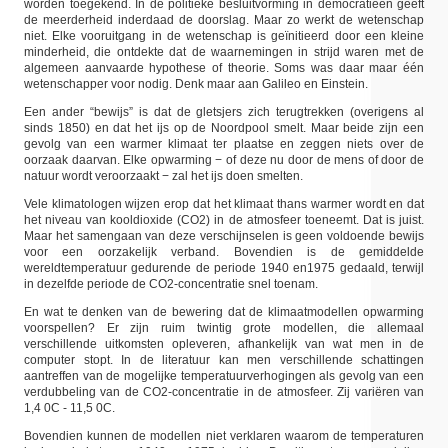
worden toegekend. In de politieke besluitvorming in democratieën geeft
de meerderheid inderdaad de doorslag. Maar zo werkt de wetenschap
niet. Elke vooruitgang in de wetenschap is geïnitieerd door een kleine
minderheid, die ontdekte dat de waarnemingen in strijd waren met de
algemeen aanvaarde hypothese of theorie. Soms was daar maar één
wetenschapper voor nodig. Denk maar aan Galileo en Einstein.
Een ander “bewijs” is dat de gletsjers zich terugtrekken (overigens al
sinds 1850) en dat het ijs op de Noordpool smelt. Maar beide zijn een
gevolg van een warmer klimaat ter plaatse en zeggen niets over de
oorzaak daarvan. Elke opwarming − of deze nu door de mens of door de
natuur wordt veroorzaakt − zal het ijs doen smelten.
Vele klimatologen wijzen erop dat het klimaat thans warmer wordt en dat
het niveau van kooldioxide (CO2) in de atmosfeer toeneemt. Dat is juist.
Maar het samengaan van deze verschijnselen is geen voldoende bewijs
voor een oorzakelijk verband. Bovendien is de gemiddelde
wereldtemperatuur gedurende de periode 1940 en1975 gedaald, terwijl
in dezelfde periode de CO2-concentratie snel toenam.
En wat te denken van de bewering dat de klimaatmodellen opwarming
voorspellen? Er zijn ruim twintig grote modellen, die allemaal
verschillende uitkomsten opleveren, afhankelijk van wat men in de
computer stopt. In de literatuur kan men verschillende schattingen
aantreffen van de mogelijke temperatuurverhogingen als gevolg van een
verdubbeling van de CO2-concentratie in de atmosfeer. Zij variëren van
1,4 0C - 11,5 0C.
Bovendien kunnen de modellen niet verklaren waarom de temperaturen