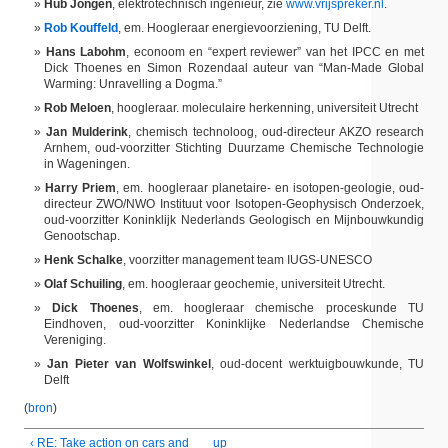
Hub Jongen
, elektrotechnisch ingenieur, zie
www.vrijspreker.nl
.
Rob Kouffeld
, em. Hoogleraar energievoorziening, TU Delft.
Hans Labohm
, econoom en “expert reviewer” van het IPCC en met
Dick Thoenes en Simon Rozendaal auteur van “Man-Made Global
Warming: Unravelling a Dogma.”
Rob Meloen
, hoogleraar. moleculaire herkenning, universiteit Utrecht
Jan Mulderink
, chemisch technoloog, oud-directeur AKZO research
Arnhem, oud-voorzitter Stichting Duurzame Chemische Technologie
in Wageningen.
Harry Priem
, em. hoogleraar planetaire- en isotopen-geologie, oud-
directeur ZWO/NWO Instituut voor Isotopen-Geophysisch Onderzoek,
oud-voorzitter Koninklijk Nederlands Geologisch en Mijnbouwkundig
Genootschap.
Henk Schalke
, voorzitter management team IUGS-UNESCO
Olaf Schuiling
, em. hoogleraar geochemie, universiteit Utrecht.
Dick Thoenes
, em. hoogleraar chemische proceskunde TU
Eindhoven, oud-voorzitter Koninklijke Nederlandse Chemische
Vereniging.
Jan Pieter van Wolfswinkel
, oud-docent werktuigbouwkunde, TU
Delft
(
bron
)
‹ RE: Take action on cars and
up