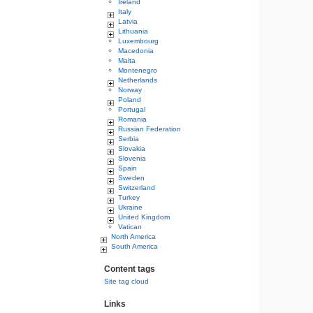
Ireland
Italy
Latvia
Lithuania
Luxembourg
Macedonia
Malta
Montenegro
Netherlands
Norway
Poland
Portugal
Romania
Russian Federation
Serbia
Slovakia
Slovenia
Spain
Sweden
Switzerland
Turkey
Ukraine
United Kingdom
Vatican
North America
South America
Content tags
Site tag cloud
Links