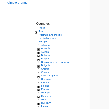
climate change
Countries
Africa
Asia
Australia and Pacific
Central America
Europe
Albania
Armenia
Austria
Belarus
Belgium
Bosnia and Herzegovina
Bulgaria
Croatia
Cyprus
Czech Republic
Denmark
Estonia
Finland
France
Georgia
Germany
Greece
Hungary
Iceland