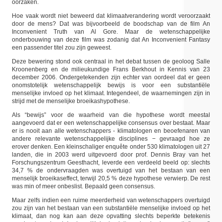
oorzaken.
Hoe vaak wordt niet beweerd dat klimaatverandering wordt veroorzaakt
door de mens? Dat was bijvoorbeeld de boodschap van de film An
Inconvenient Truth van Al Gore. Maar de wetenschappelijke
onderbouwing van deze film was zodanig dat An Inconvenient Fantasy
een passender titel zou zijn geweest.
Deze bewering stond ook centraal in het debat tussen de geoloog Salle
Kroonenberg en de milieukundige Frans Berkhout in Kennis van 23
december 2006. Ondergetekenden zijn echter van oordeel dat er geen
onomstotelijk wetenschappelijk bewijs is voor een substantiële
menselijke invloed op het klimaat. Integendeel, de waarnemingen zijn in
strijd met de menselijke broeikashypothese.
Als “bewijs” voor de waarheid van die hypothese wordt meestal
aangevoerd dat er een wetenschappelijke consensus over bestaat. Maar
er is nooit aan alle wetenschappers - klimatologen en beoefenaren van
andere relevante wetenschappelijke disciplines − gevraagd hoe ze
erover denken. Een kleinschaliger enquête onder 530 klimatologen uit 27
landen, die in 2003 werd uitgevoerd door prof. Dennis Bray van het
Forschungszentrum Geesthacht, leverde een verdeeld beeld op: slechts
34,7 % de ondervraagden was overtuigd van het bestaan van een
menselijk broeikaseffect, terwijl 20,5 % deze hypothese verwierp. De rest
was min of meer onbeslist. Bepaald geen consensus.
Maar zelfs indien een ruime meerderheid van wetenschappers overtuigd
zou zijn van het bestaan van een substantiële menselijke invloed op het
klimaat, dan nog kan aan deze opvatting slechts beperkte betekenis